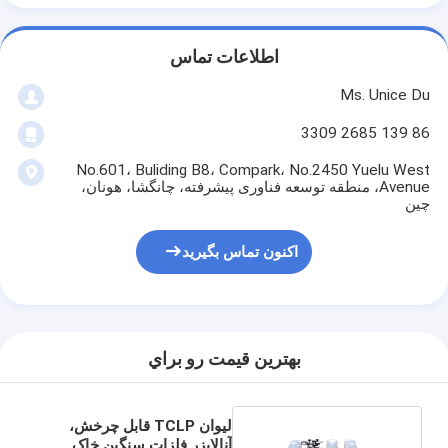
اطلاعات تماس
Ms. Unice Du
86 139 2685 3309
No.601، Buliding B8، Compark، No.2450 Yuelu West
Avenue، منطقه توسعه فناوری پیشرفته، چانگشا، هونان،
چین
اکنون تماس بگیرید
بهترين قيمت رو براي
لیوان TCLP قابل چرخش،
آنالایزر فلزات سنگین خاک