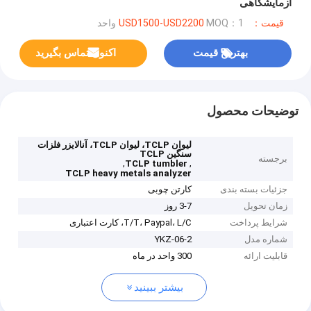
آزمایشگاهی
قیمت：USD1500-USD2200
MOQ：1 واحد
بهترین قیمت
اکنون تماس بگیرید
توضیحات محصول
لیوان TCLP، لیوان TCLP، آنالایزر فلزات
سنگین TCLP
برجسته
,
,
TCLP tumbler
TCLP heavy metals analyzer
جزئیات بسته بندی
کارتن چوبی
زمان تحویل
3-7 روز
شرایط پرداخت
T/T، Paypal، L/C، کارت اعتباری
شماره مدل
YKZ-06-2
قابلیت ارائه
300 واحد در ماه
بیشتر ببینید