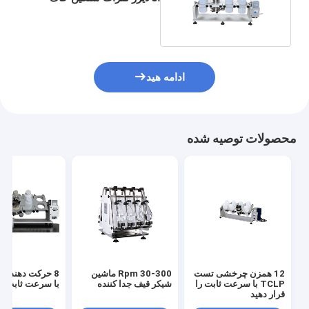
آزمایشگاهی
ادامه هید
محصولات توصیه شده
12 همزن چرخشی تست
30-300 Rpm ماشین
8 حرکت دهنده
TCLP با سرعت ثابت را
شیکر قیف جدا کننده
با سرعت ثابت قر
قرار دهید