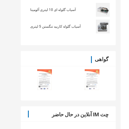
آسیاب گلوله ای 10 لیتری آلومینا
آسیاب گلوله کاربید تنگستن 5 لیتری
گواهی
چت IM آنلاین در حال حاضر