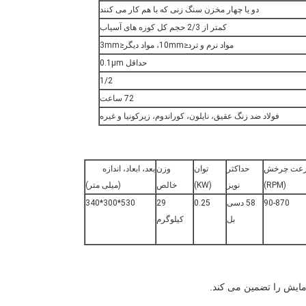
دو یا چهار مخزن سنگ زنی که با هم کار می کنند
کمتر از 2/3 حجم کل کوزه های آسیاب
مواد نرم و ترد≤10mm، مواد دیگر≤3mm
حداقل 0.1μm
1/2
72 ساعت
فولاد ضد زنگ عقیق، نایلون، کوراندوم، زیرکونیا و غیره
عت چرخش
حداکثر
توان
وزن
بعد، ابعاد، اندازه
(RPM)
نویز
(KW)
خالص
(میلی متر)
90-870
58 دسی
0.25
29
530*300*340
بل
کیلوگرم