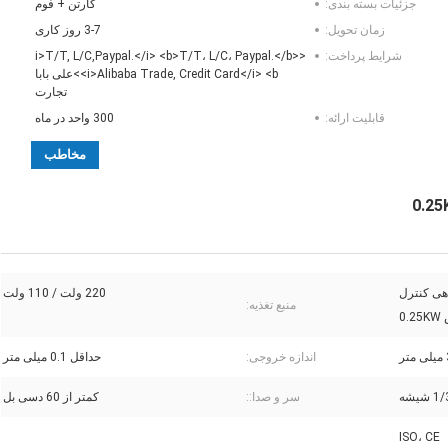
جزئیات بسته بندی:
کارتن + فوم
زمان تحویل:
3-7 روز کاری
شرایط پرداخت:
<i>T/T, L/C,Paypal.</i> <b>T/T، L/C، Paypal.</b>
<i>Alibaba Trade, Credit Card</i> <b>علی بابا
تجارت
قابلیت ارائه:
300 واحد در ماه
مخاطب
هی کنترل
220 ولت / 110 ولت
منبع تغذیه:
0.
ر
اندازه خروجی:
حداقل 0.1 میلی متر
1 شیشه
سر و صدا::
کمتر از 60 دسی بل
ISO، CE