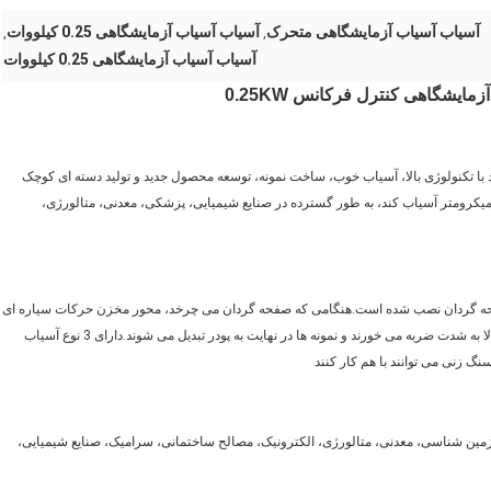
آسیاب آسیاب آزمایشگاهی متحرک
آسیاب آسیاب آزمایشگاهی 0.25 کیلووات
,
,
آسیاب آسیاب آزمایشگاهی 0.25 کیلووات
ایشگاهی کنترل فرکانس 0.25KW
خلوط کردن مواد با تکنولوژی بالا، آسیاب خوب، ساخت نمونه، توسعه محصول جدید و تولید دسته ای کوچک
ت.این می تواند مواد را از حداکثر 3 تا 10 میلی متر به پودر حداقل 0.1 میکرومتر آسیاب کند، به طور گسترده در صنایع شیمیایی، پزشکی، معدنی، متالورژی،
فحه گردان نصب شده است.هنگامی که صفحه گردان می چرخد، محور مخزن حرکات سیاره ای
را انجام می دهد، توپ ها و نمونه های داخل مخازن در حرکت با سرعت بالا به شدت ضربه می خورند و نمونه ها در نهایت به پودر تبدیل می شوند.دارای 3 نوع آسیاب
 زنی می توانند با هم کار کنند
 زمین شناسی، معدنی، متالورژی، الکترونیک، مصالح ساختمانی، سرامیک، صنایع شیمیایی،