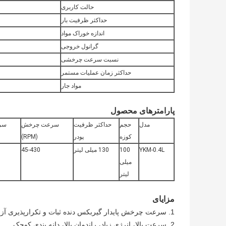
حالت کاربری
حداکثر ظرفیت بار
اندازه خوراک مواد
گرانول خروجی
نسبت سرعت چرخشی
حداکثر زمان عملیات مستمر
مواد جار
پارامترهای محصول
مدل
حجم
حداکثر ظرفیت
سرعت چرخش
سر
کوزه
پودر
(RPM)
YKM-0.4L
100
130 میلی لیتر
45-430
میلی
لیتر
مزایای
1. سرعت چرخش پایدار گیربکس دنده ثبات و تکرارپذیری آزمایش را تضمین می کند.
2. سرعت بالا، انرژی زیاد، راندمان بالا، دانه بندی کوچک.