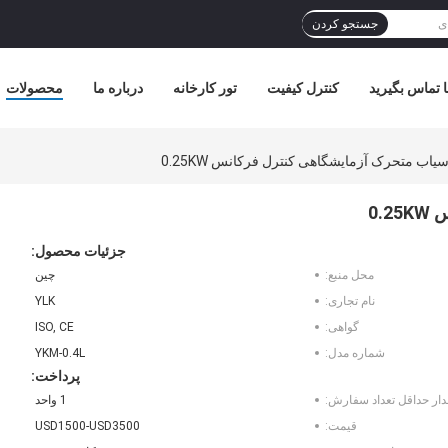
جستجو کردن
ا تماس بگیرید
کنترل کیفیت
تور کارخانه
درباره ما
محصولات
یاب متحرک آزمایشگاهی کنترل فرکانس 0.25KW
0.
جزئیات محصول:
محل منبع:
چین
نام تجاری:
YLK
گواهی:
ISO, CE
شماره مدل:
YKM-0.4L
پرداخت:
دار حداقل تعداد سفارش:
1 واحد
قیمت:
USD1500-USD3500