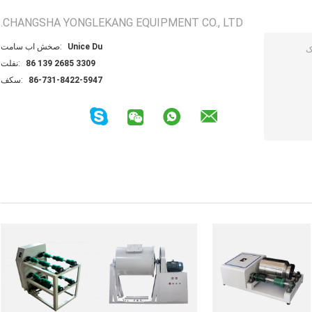
CHANGSHA YONGLEKANG EQUIPMENT CO., LTD.
Unice Du
تماس با شخص:
86 139 2685 3309
تلفن:
86-731-8422-5947
فکس: