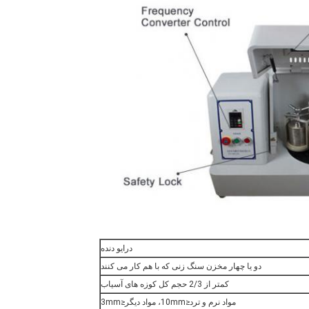
درایو دنده
دو یا چهار مخزن سنگ زنی که با هم کار می کنند
کمتر از 2/3 حجم کل کوزه های آسیاب
مواد نرم و ترد≤10mm، مواد دیگر≤3mm