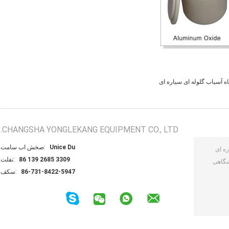
ه آسیاب گلوله ای سیاره ای
CHANGSHA YONGLEKANG EQUIPMENT CO., LTD.
Unice Du
تماس با شخص:
86 139 2685 3309
تلفن:
86-731-8422-5947
فکس: