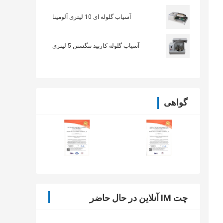
آسیاب گلوله ای 10 لیتری آلومینا
آسیاب گلوله کاربید تنگستن 5 لیتری
گواهی
چت IM آنلاین در حال حاضر