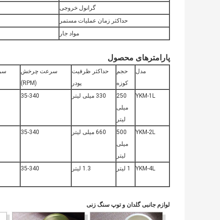
گرانول خروجی
حداکثر زمان عملیات مستمر
مواد جار
پارامترهای محصول
مدل
حجم
حداکثر ظرفیت
سرعت چرخش
سر
کوزه
پودر
(RPM)
YKM-1L
250
330 میلی لیتر
35-340
میلی
لیتر
YKM-2L
500
660 میلی لیتر
35-340
میلی
لیتر
YKM-4L
1 لیتر
1.3 لیتر
35-340
لوازم جانبی گلدان و توپ سنگ زنی