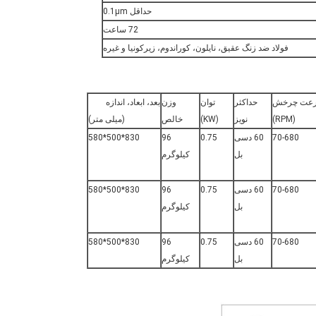
حداقل 0.1μm
72 ساعت
فولاد ضد زنگ عقیق، نایلون، کوراندوم، زیرکونیا و غیره
عت چرخش
حداکثر
توان
وزن
بعد، ابعاد، اندازه
(RPM)
نویز
(KW)
خالص
(میلی متر)
70-680
60 دسی
0.75
96
830*500*580
بل
کیلوگرم
70-680
60 دسی
0.75
96
830*500*580
بل
کیلوگرم
70-680
60 دسی
0.75
96
830*500*580
بل
کیلوگرم