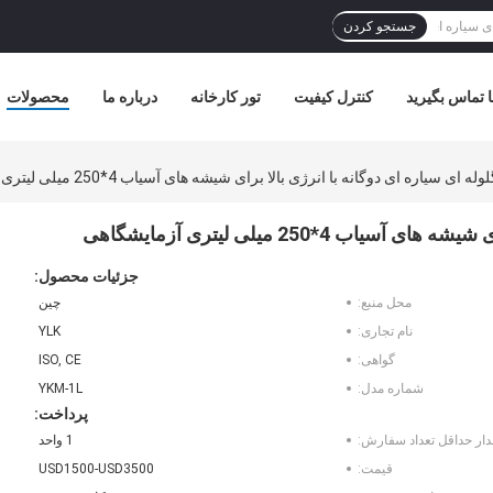
جستجو کردن
ا تماس بگیرید
کنترل کیفیت
تور کارخانه
درباره ما
محصولات
 ای سیاره ای دوگانه با انرژی بالا برای شیشه های آسیاب 4*250 میلی لیتری آزمایشگاهی
4*250 میلی لیتری آزمایشگاهی
جزئیات محصول:
محل منبع:
چین
نام تجاری:
YLK
گواهی:
ISO, CE
شماره مدل:
YKM-1L
پرداخت:
دار حداقل تعداد سفارش:
1 واحد
قیمت:
USD1500-USD3500