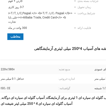
جزئیات بسته بندی:
کارتن + فوم
زمان تحویل:
3-7 روز کاری
شرایط پرداخت:
<i>T/T, L/C,Paypal.</i> <b>T/T، L/C، Paypal.</b>
<i>Alibaba Trade, Credit Card</i> <b>علی بابا
تجارت
قابلیت ارائه:
300 واحد در ماه
مخاطب
یلی لیتری آزمایشگاهی
ای عمودی
منبع تغذیه:
220v/380v
ر
اندازه خروجی:
حداقل 0.1 میلی متر
1 شیشه
گواهینامه::
ISO، CE
له ای سیاره ای 1 لیتری برای آزمایشگاه
آسیاب گلوله ای سیاره ای دوگانه
,
,
آسیاب گلوله ای سیاره ای 4 * 250 میلی لیتر شیشه ای