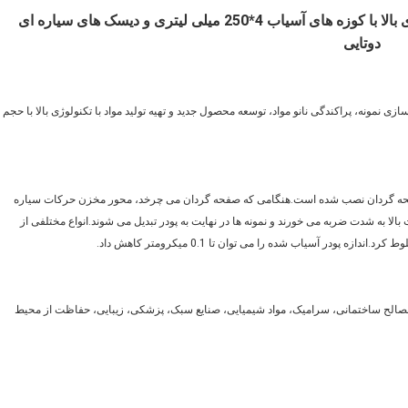
آسیاب گلوله ای دوگانه سیاره ای آزمایشگاهی انرژی بالا با کوزه های آسیاب 4*250 میلی لیتری و دیسک های سیاره ای
دوتایی
زی نمونه، پراکندگی نانو مواد، توسعه محصول جدید و تهیه تولید مواد با تکنولوژی بالا با حجم
حه گردان نصب شده است.هنگامی که صفحه گردان می چرخد، محور مخزن حرکات سیاره
الا به شدت ضربه می خورند و نمونه ها در نهایت به پودر تبدیل می شوند.انواع مختلفی از
در آسیاب شده را می توان تا 0.1 میکرومتر کاهش داد.
مصالح ساختمانی، سرامیک، مواد شیمیایی، صنایع سبک، پزشکی، زیبایی، حفاظت از محیط